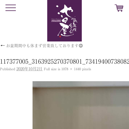
t
o
g
g
l
e
n
a
v
←
お盆期間中も休まず営業致しております😊
i
g
a
t
117377005_3163925270370801_7341940073808
i
o
2020年10月2日
Published
Full size is
1078 × 1440
pixels
n