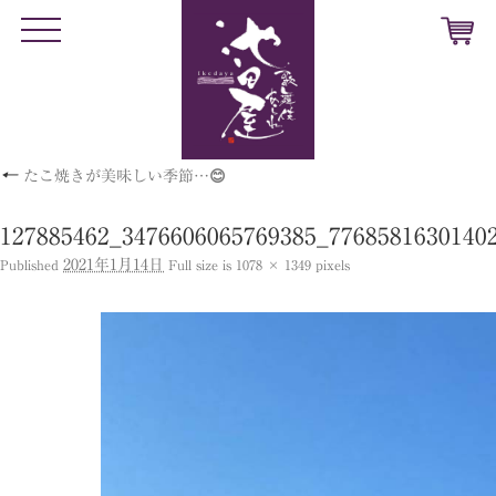
t
o
g
g
l
e
n
a
v
←
たこ焼きが美味しい季節…😊
i
g
a
t
127885462_3476606065769385_7768581630140
i
o
2021年1月14日
Published
Full size is
1078 × 1349
pixels
n