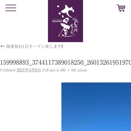
t
o
g
g
l
e
n
a
v
←
創業祭4日目オープン致します❗️
i
g
a
t
159998893_3744117389018250_2601326195197
i
o
2021年4月8日
Published
Full size is
480 × 601
pixels
n