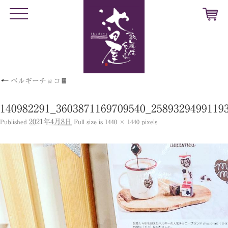
t
o
g
g
l
e
n
a
v
←
ベルギーチョコ🍫
i
g
a
t
140982291_3603871169709540_2589329499119
i
o
2021年4月8日
Published
Full size is
1440 × 1440
pixels
n