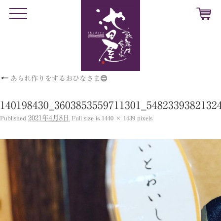
t
o
g
g
l
e
n
a
v
←
あられ作りをするおひなさま😊
i
g
a
t
140198430_3603853559711301_5482339382132
i
o
2021年4月8日
Published
Full size is
1440 × 1439
pixels
n