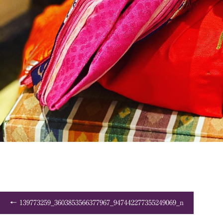
139773259_3603853566377967_947442277355249069_n