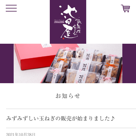
t
o
g
g
l
e
n
a
v
i
g
a
t
i
o
n
お知らせ
みずみずしい玉ねぎの販売が始まりました♪
2021年10月28日