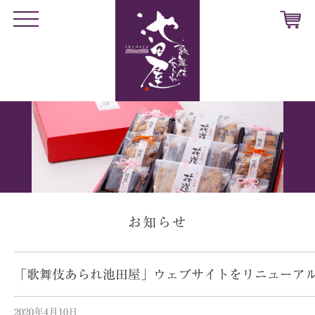
t
o
g
g
l
e
n
a
v
i
g
a
t
i
o
n
お知らせ
「歌舞伎あられ池田屋」ウェブサイトをリニューア
2020年4月10日