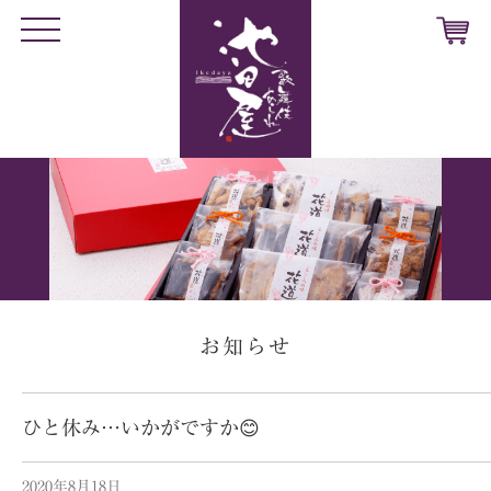
t
o
g
g
l
e
n
a
v
i
g
a
t
i
o
n
お知らせ
ひと休み…いかがですか😊
2020年8月18日